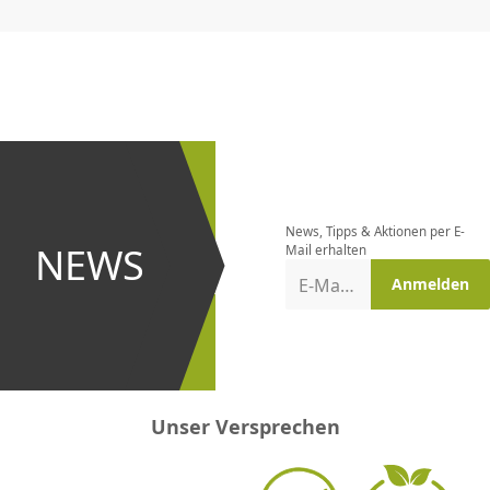
CHF
0.00
CHF
0.00
CHF
0.00
CHF
0.00
CHF
0.00
CH
Newsletter
bestellen
News, Tipps & Aktionen per E-
und bei
NEWS
Mail erhalten
Aktionen
E-Mail-Adresse
Anmelden
erster
sein!
Unser Versprechen