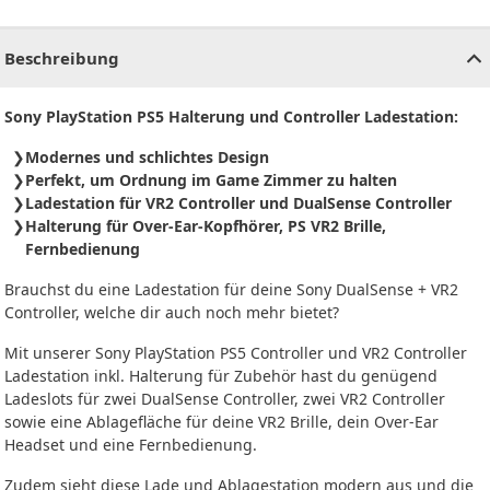
CHF
0.00
CHF
0.00
CHF
0.00
CHF
0.00
CHF
0.00
CH
Beschreibung
Sony PlayStation PS5 Halterung und Controller Ladestation:
Modernes und schlichtes Design
Perfekt, um Ordnung im Game Zimmer zu halten
Ladestation für VR2 Controller und DualSense Controller
Halterung für Over-Ear-Kopfhörer, PS VR2 Brille,
Fernbedienung
Brauchst du eine Ladestation für deine Sony DualSense + VR2
Controller, welche dir auch noch mehr bietet?
Mit unserer Sony PlayStation PS5 Controller und VR2 Controller
Ladestation inkl. Halterung für Zubehör hast du genügend
Ladeslots für zwei DualSense Controller, zwei VR2 Controller
sowie eine Ablagefläche für deine VR2 Brille, dein Over-Ear
Headset und eine Fernbedienung.
Zudem sieht diese Lade und Ablagestation modern aus und die