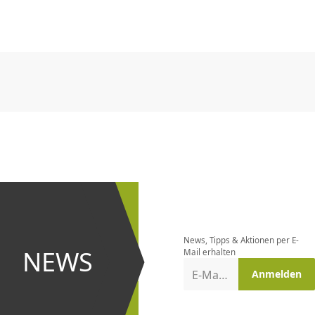
CHF
0.00
CHF
0.00
CHF
0.00
CHF
0.00
CHF
0.00
CH
CHF
0.00
CHF
0.00
CHF
0.00
CHF
0.00
CHF
0.00
CH
Newsletter
bestellen
News, Tipps & Aktionen per E-
und bei
NEWS
Mail erhalten
Aktionen
E-Mail-Adresse
Anmelden
erster