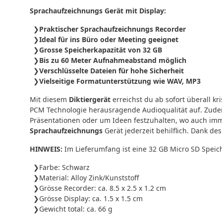
Sprachaufzeichnungs Gerät mit Display:
Praktischer Sprachaufzeichnungs Recorder
Ideal für ins Büro oder Meeting geeignet
Grosse Speicherkapazität von 32 GB
Bis zu 60 Meter Aufnahmeabstand möglich
Verschlüsselte Dateien für hohe Sicherheit
Vielseitige Formatunterstützung wie WAV, MP3
Mit diesem
Diktiergerät
erreichst du ab sofort überall k
PCM Technologie herausragende Audioqualität auf. Zude
Präsentationen oder um Ideen festzuhalten, wo auch imme
Sprachaufzeichnungs
Gerät jederzeit behilflich. Dank 
HINWEIS:
Im Lieferumfang ist eine 32 GB Micro SD Speich
Farbe: Schwarz
Material: Alloy Zink/Kunststoff
Grösse Recorder: ca. 8.5 x 2.5 x 1.2 cm
Grösse Display: ca. 1.5 x 1.5 cm
Gewicht total: ca. 66 g