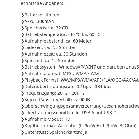
Technische Angaben:
Batterie: Lithium
Akku: 300mAh
Speicherkarte: 32 GB
Betriebstemperatur: -40 °C bis 60 °C
Aufnahmeabstand: ca. 60 Meter
Ladezeit: ca. 2.5 Stunden
Aufnahmezeit: ca. 30 Stunden
Spielzeit: ca. 12 Stunden
Betriebssystem: WindowsXP/WIN7 und darüber/Linus6
Aufnahmeformat: MP3 / WMA / WAV
Playback Format: WAV/MP3/WMA/APE/FLA/OGG/AAC/A
Datenübertragungsrate: 32 bps - 384 bps
Frequenzgang: 20Hz - 20KHz
Signal-Rausch-Verhältnis: 90dB
Oberschwingungsgesamtverzerrung/Gesamtoberschwi
Übertragungsschnittstelle: USB A auf USB C
Aufnahme Modus: HD
Kopfhörer max. Ausgabe: (L) 9mW + (R) 9mW (32Ohm)
Unterstützt Speicherkarten: Ja