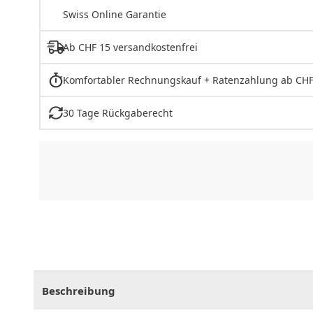
Swiss Online Garantie
Ab CHF 15 versandkostenfrei
Komfortabler Rechnungskauf + Ratenzahlung ab CHF
30 Tage Rückgaberecht
CHF
0.00
CHF
0.00
CHF
0.00
CHF
0.00
CHF
0.
Beschreibung