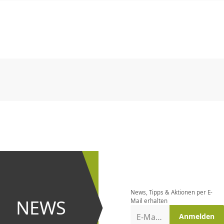
CHF
0.00
CHF
0.00
CHF
0.00
CHF
0.00
CHF
0.00
CH
CHF
0.00
CHF
0.00
CHF
0.00
CHF
0.00
CHF
0.00
CH
Newsletter
bestellen
News, Tipps & Aktionen per E-
und bei
NEWS
Mail erhalten
Aktionen
E-Mail-Adresse
Anmelden