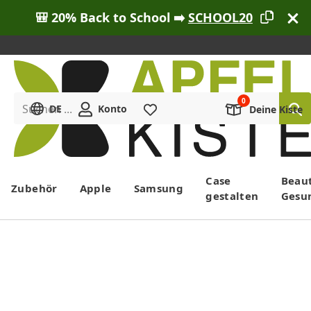
🎒 20% Back to School ➡️
SCHOOL20
Suchen ...
DE
Konto
Merkliste
Deine Kiste
Menü
Case
Beau
Zubehör
Apple
Samsung
gestalten
Gesu