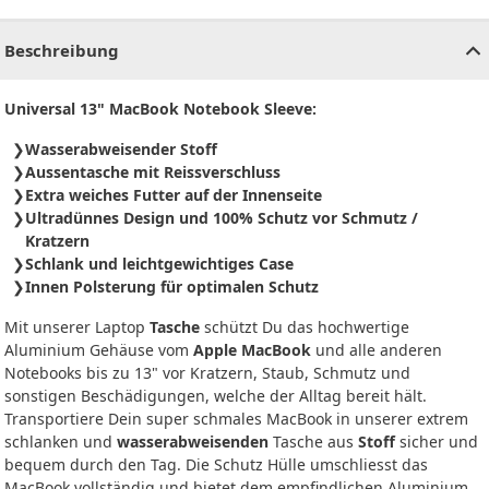
CHF
0.00
CHF
0.00
CHF
0.00
CHF
0.00
CHF
0.00
CH
Beschreibung
Universal 13" MacBook Notebook Sleeve:
Wasserabweisender Stoff
Aussentasche mit Reissverschluss
Extra weiches Futter auf der Innenseite
Ultradünnes Design und 100% Schutz vor Schmutz /
Kratzern
Schlank und leichtgewichtiges Case
Innen Polsterung für optimalen Schutz
Mit unserer Laptop
Tasche
schützt Du das hochwertige
Aluminium Gehäuse vom
Apple MacBook
und alle anderen
Notebooks bis zu 13" vor Kratzern, Staub, Schmutz und
sonstigen Beschädigungen, welche der Alltag bereit hält.
Transportiere Dein super schmales MacBook in unserer extrem
schlanken und
wasserabweisenden
Tasche aus
Stoff
sicher und
bequem durch den Tag. Die Schutz Hülle umschliesst das
MacBook vollständig und bietet dem empfindlichen Aluminium