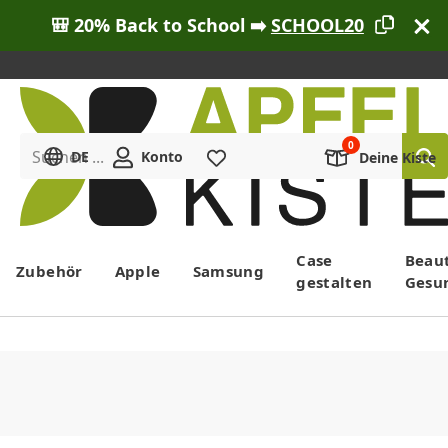
🎒 20% Back to School ➡️
SCHOOL20
Suchen ...
DE
Konto
Merkliste
Deine Kiste
Menü
Case
Beau
Zubehör
Apple
Samsung
gestalten
Gesu