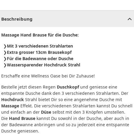
CHF
0.00
CHF
0.00
CHF
0.00
CHF
0.00
CHF
0.00
CH
Beschreibung
Massage Hand Brause für die Dusche:
Mit 3 verschiedenen Strahlarten
Extra grosser 13cm Brausekopf
Für die Badewanne oder Dusche
Wassersparender Hochdruck Strahl
Erschaffe eine Wellness Oase bei Dir Zuhause!
Bestelle jetzt diesen Regen
Duschkopf
und geniesse eine
entspannte Dusche dank den 3 verschiedenen Strahlarten. Der
Hochdruck
Strahl bietet Dir so eine angenehme Dusche mit
Massage
Effekt. Die verschiedenen Strahlarten kannst Du schnell
und einfach an der
Düse
selbst mit den 3 Knöpfen umstellen.
Die
Hand Brause
kannst Du sowohl in der Dusche, aber auch in
der Badewanne anbringen und so zu jederzeit eine entspannte
Dusche geniessen.