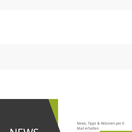
CHF
0.00
CHF
0.00
CHF
0.00
CHF
0.00
CHF
0.00
CH
CHF
0.00
CHF
0.00
CHF
0.00
CHF
0.00
CHF
0.00
CH
Newsletter
bestellen
News, Tipps & Aktionen per E-
und bei
Mail erhalten