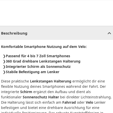
CHF
0.00
CHF
0.00
CHF
0.00
CHF
0.00
CHF
0.00
CH
Beschreibung
Komfortable Smartphone Nutzung auf dem Velo:
Passend für 4 bis 7 Zoll Smartphones
360 Grad drehbare Lenkstangen Halterung
Integrierter Schirm als Sonnenschutz
Stabile Befestigung am Lenker
Diese praktische
Lenkstangen Halterung
ermöglicht dir eine
flexible Nutzung deines Smartphones während der Fahrt. Der
integrierte
Schirm
ergänzt den Aufbau und dient als
funktionaler
Sonnenschutz Halter
bei direkter Lichteinstrahlung.
Die Halterung lässt sich einfach am
Fahrrad
oder
Velo
Lenker
befestigen und bietet eine drehbare Ausrichtung für eine
individuelle Positionierung. Das robuste Kunststoffdesign in