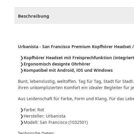
CHF
0.00
CHF
0.00
CHF
0.00
CHF
0.00
CHF
0.
Beschreibung
Urbanista - San Francisco Premium Kopfhörer Headset /
Kopfhörer Headset mit Freisprechfunktion (integrier
Ergonomisch designte Ohrhörer
Kompatibel mit Android, iOS und Windows
Bunt, lebenslustig, weltoffen. Tag für Tag, Stadt für Stadt
ihren unkomplizierten Komfort ein idealer Begleiter für j
Aus Leidenschaft für Farbe, Form und Klang. Für das Leb
Farbe: Rot
Hersteller: Urbanista
Modell: San Francisco (1032501)
Technische Daten: