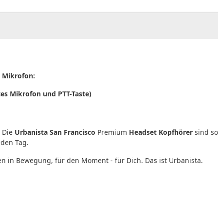
00
CHF
0.00
 Mikrofon:
tes Mikrofon und PTT-Taste)
. Die
Urbanista
San Francisco
Premium
Headset Kopfhörer
sind so
eden Tag.
en in Bewegung, für den Moment - für Dich. Das ist Urbanista.