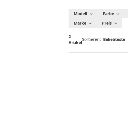
Oppo
Modell
Farbe
Ersatzar
Marke
Preis
2
Sortieren:
Artikel