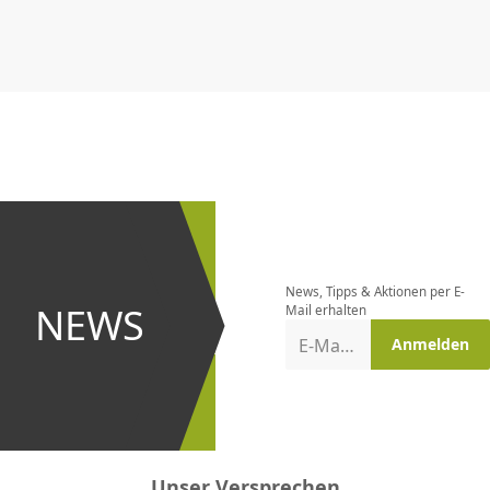
CHF
0.00
CHF
0.00
CHF
0.00
CHF
0.00
CHF
0.00
CH
Newsletter
bestellen
News, Tipps & Aktionen per E-
und bei
NEWS
Mail erhalten
Aktionen
E-Mail-Adresse
Anmelden
erster
sein!
Unser Versprechen