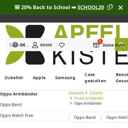
🎒 20% Back to School ➡️
SCHOOL20
Suchen ...
DE
Konto
Merkliste
Deine Kiste
Menü
Case
Beau
Zubehör
Apple
Samsung
gestalten
Gesu
Startseite
Zubehör
Oppo Armbänder
Ersatz-Armbänder
Oppo Armbänder
Oppo Band
Oppo Watch Free
Oppo Band
Oppo Watc