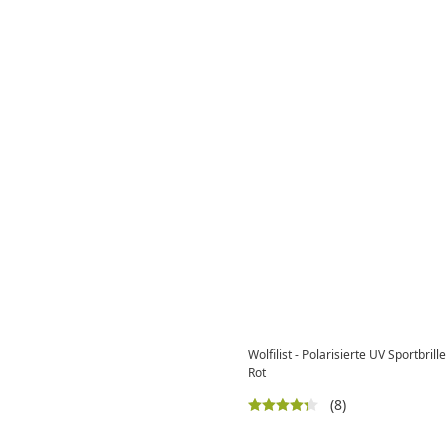
Wolfilist - Polarisierte UV Sportbrill
Rot
(8)