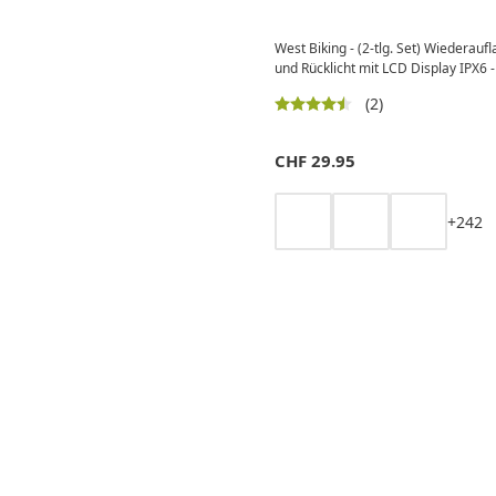
West Biking - (2-tlg. Set) Wiederau
und Rücklicht mit LCD Display IPX6 
(2)
CHF
29.95
+
2
4
2