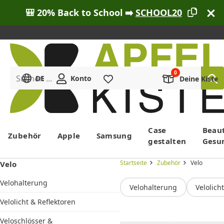
🎒 20% Back to School ➡️
SCHOOL20
Suchen ...
DE
Konto
Merkliste
Deine Kiste
Menü
Case
Beau
Zubehör
Apple
Samsung
gestalten
Gesu
Startseite
Zubehör
Velo
Velo
Velohalterung
Velohalterung
Velolich
Velolicht & Reflektoren
Veloschlösser &