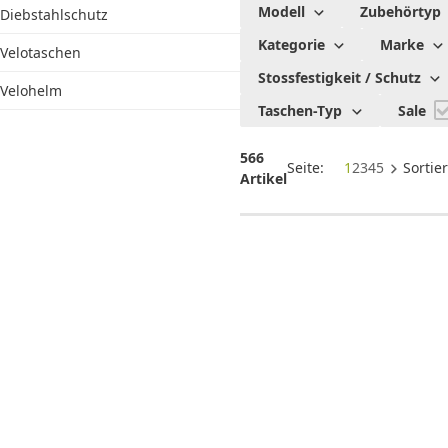
Velo
Modell
Zubehörtyp
Diebstahlschutz
Zubehör
Kategorie
Marke
Velotaschen
Stossfestigkeit / Schutz
Velohelm
Taschen-Typ
Sale
566
Seite:
1
2
3
4
5
Sortie
Artikel