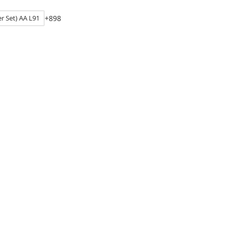
er Set) AA L91
+
8
9
8