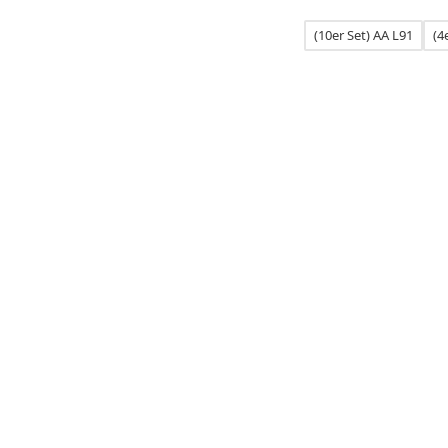
(10er Set) AA L91
(4