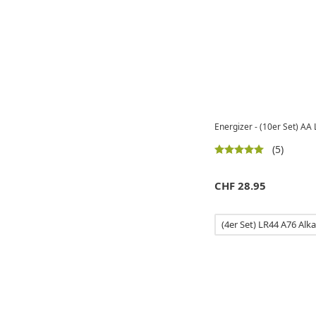
Energizer - (10er Set) AA
(5)
CHF
28.95
(4er Set) LR44 A76 Alka