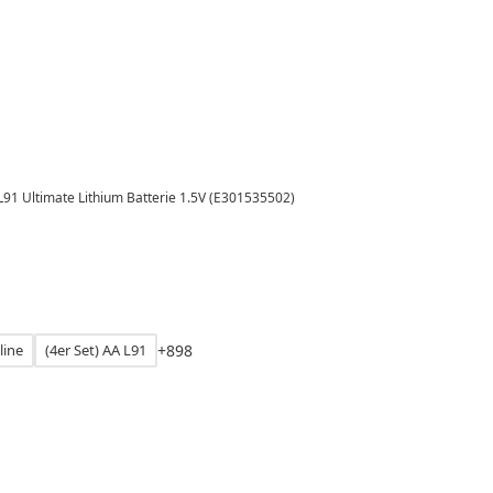
 L91 Ultimate Lithium Batterie 1.5V (E301535502)
line
(4er Set) AA L91
+
8
9
8