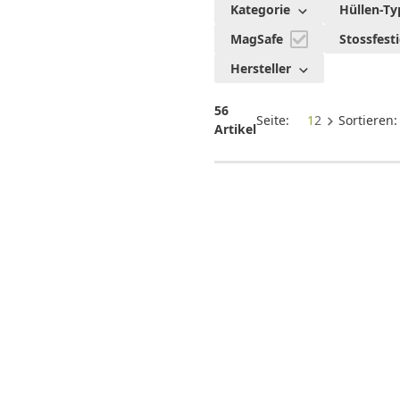
Kategorie
Hüllen-Ty
Lock
MagSafe
Stossfest
Produkte
Hersteller
56
Seite:
1
2
Sortieren
Artikel