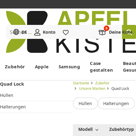
Suchen ...
DE
Konto
Merkliste
Deine Kiste
Menü
Case
Beau
Zubehör
Apple
Samsung
gestalten
Gesu
Startseite
Zubehör
Quad Lock
Unsere Marken
Quad Lock
Hüllen
Hüllen
Halterungen
Halterungen
Alle
Modell
Zubehörtyp
Quad