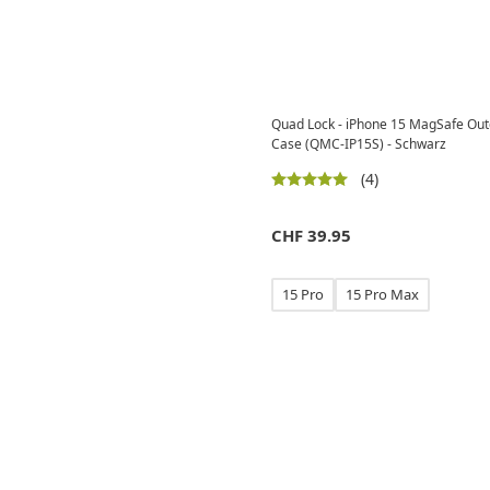
Quad Lock - iPhone 15 MagSafe Ou
Case (QMC-IP15S) - Schwarz
(4)
CHF
39.95
15 Pro
15 Pro Max