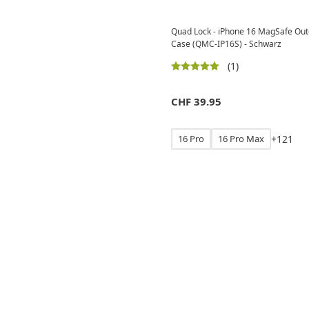
Quad Lock - iPhone 16 MagSafe Ou
Case (QMC-IP16S) - Schwarz
(1)
CHF
39.95
16 Pro
16 Pro Max
+
1
2
1