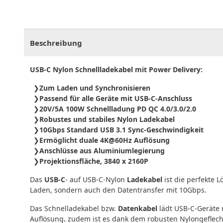
CHF
0.00
CHF
0.00
CHF
0.00
CHF
0.00
CHF
0.
Beschreibung
USB-C Nylon Schnellladekabel mit Power Delivery:
Zum Laden und Synchronisieren
Passend für alle Geräte mit USB-C-Anschluss
20V/5A 100W Schnellladung PD QC 4.0/3.0/2.0
Robustes und stabiles Nylon Ladekabel
10Gbps Standard USB 3.1 Sync-Geschwindigkeit
Ermöglicht duale 4K@60Hz Auflösung
Anschlüsse aus Aluminiumlegierung
Projektionsfläche, 3840 x 2160P
Das
USB-C
- auf USB-C-Nylon
Ladekabel
ist die perfekte 
Laden, sondern auch den Datentransfer mit 10Gbps.
Das Schnelladekabel bzw.
Datenkabel
lädt USB-C-Geräte 
Auflösung
.
zudem ist es dank dem robusten Nylongeflecht 