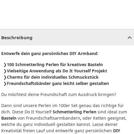
CHF
0.00
CHF
0.00
CHF
0.00
CHF
0.00
CHF
0.00
CH
Beschreibung
Entwerfe dein ganz persönliches DIY Armband:
100 Schmetterling Perlen für kreatives Basteln
Vielseitige Anwendung als Do It Yourself Projekt
Charms für dein individuelles Schmuckstück
Freundschaftsbänder ganz leicht selber gestalten
Du möchtest deine Freundschaft zum Ausdruck bringen?
Dann sind unsere Perlen im 100er Set genau das richtige für
dich. Diese Do It Yourself
Schmetterling Perlen
sind ideal zum
Basteln
von Freundschaftsarmbändern
,
oder Ketten geeignet,
welche du ganz individuell gestalten kannst. Lasse deiner
Kreativität freien Lauf und entwerfe ganz persönlichen
DIY