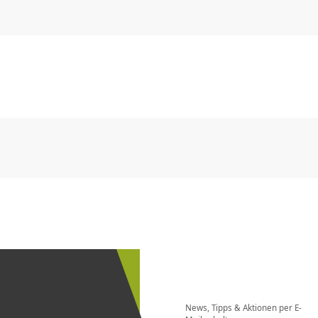
CHF
0.00
CHF
0.00
CHF
0.00
CHF
0.00
CHF
0.00
CH
CHF
0.00
CHF
0.00
CHF
0.00
CHF
0.00
CHF
0.00
CH
Newsletter
bestellen
News, Tipps & Aktionen per E-
und bei