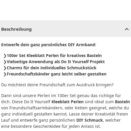
CHF
0.00
CHF
0.00
CHF
0.00
CHF
0.00
CHF
0.00
CH
Beschreibung
Entwerfe dein ganz persönliches DIY Armband:
100er Set Kleeblatt Perlen für kreatives Basteln
Vielseitige Anwendung als Do It Yourself Projekt
Charms für dein individuelles Schmuckstück
Freundschaftsbänder ganz leicht selber gestalten
Du möchtest deine Freundschaft zum Ausdruck bringen?
Dann sind unsere Perlen im 100er Set genau das richtige für
dich. Diese Do It Yourself
Kleeblatt Perlen
sind ideal zum
Basteln
von Freundschaftsarmbändern, oder Ketten geeignet, welche du
ganz individuell gestalten kannst. Lasse deiner Kreativität freien
Lauf und entwerfe ganz persönlichen
DIY Schmuck
, welcher
eine besondere Geschenkidee für jeden Anlass ist.