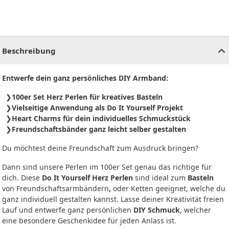
CHF
0.00
CHF
0.00
CHF
0.00
CHF
0.00
CHF
0.00
CH
Beschreibung
Entwerfe dein ganz persönliches DIY Armband:
100er Set Herz Perlen für kreatives Basteln
Vielseitige Anwendung als Do It Yourself Projekt
Heart Charms für dein individuelles Schmuckstück
Freundschaftsbänder ganz leicht selber gestalten
Du möchtest deine Freundschaft zum Ausdruck bringen?
Dann sind unsere Perlen im 100er Set genau das richtige für
dich. Diese
Do It Yourself Herz Perlen
sind ideal zum
Basteln
von Freundschaftsarmbändern
,
oder Ketten geeignet, welche du
ganz individuell gestalten kannst. Lasse deiner Kreativität freien
Lauf und entwerfe ganz persönlichen
DIY Schmuck
, welcher
eine besondere Geschenkidee für jeden Anlass ist.