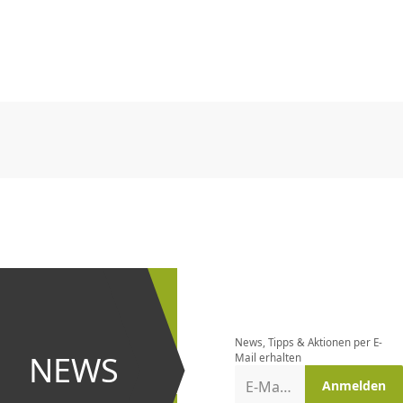
CHF
0.00
CHF
0.00
CHF
0.00
CHF
0.00
CHF
0.00
CH
CHF
0.00
CHF
0.00
CHF
0.00
CHF
0.00
CHF
0.00
CH
Newsletter
bestellen
News, Tipps & Aktionen per E-
und bei
NEWS
Mail erhalten
Aktionen
E-Mail-Adresse
Anmelden