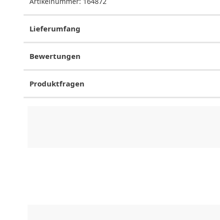
Artikelnummer:
164872
Lieferumfang
Bewertungen
Produktfragen
CHF
0.00
CHF
0.00
CHF
0.00
CHF
0.00
CHF
0.