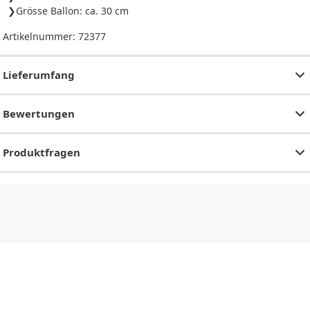
Grösse Ballon: ca. 30 cm
Artikelnummer:
72377
Lieferumfang
Bewertungen
Produktfragen
CHF
0.00
CHF
0.00
CHF
0.00
CHF
0.00
CHF
0.00
CH