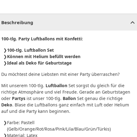
CHF
0.00
CHF
0.00
CHF
0.00
CHF
0.00
CHF
0.00
CH
Beschreibung
100-tlg. Party Luftballons mit Konfetti:
100-tlg. Luftballon Set
Können mit Helium befüllt werden
Ideal als Deko für Geburtstage
Du möchtest deine Liebsten mit einer Party überraschen?
Mit unserem 100-tlg.
Luftballon
Set sorgst du gleich für die
richtige Atmosphäre und viel Freude. Gerade an Geburtstagen
oder
Partys
ist unser 100-tlg.
Ballon
Set genau die richtige
Deko
. Blase die Luftballons ganz einfach mit Luft oder Helium
auf und die Party kann beginnen.
Farbe: Pastell
(Gelb/Orange/Rot/Rosa/Pink/Lila/Blau/Grün/Türkis)
Material: Latex