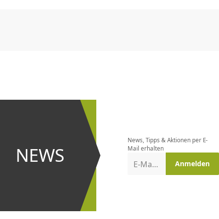
CHF
0.00
CHF
0.00
CHF
0.00
CHF
0.00
CHF
0.00
CH
Newsletter
bestellen
News, Tipps & Aktionen per E-
und bei
NEWS
Mail erhalten
Aktionen
E-Mail-Adresse
Anmelden
erster
sein!