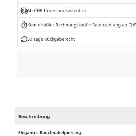
Ab CHF 15 versandkostenfrei
Komfortabler Rechnungskauf + Ratenzahlung ab CHF
30 Tage Rückgaberecht
CHF
0.00
CHF
0.00
CHF
0.00
CHF
0.00
CHF
0.
Beschreibung
Elegantes Bauchnabelpiercing: