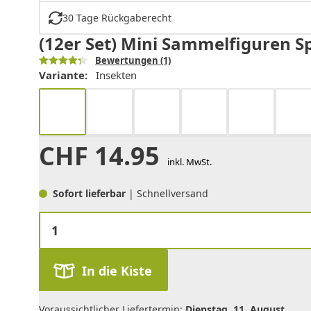
30 Tage Rückgaberecht
(12er Set) Mini Sammelfiguren Sp
Bewertungen
(1)
Variante:
Insekten
CHF
14.95
inkl. MwSt.
Sofort lieferbar
| Schnellversand
In die Kiste
Voraussichtlicher Liefertermin:
Dienstag, 11. August
.