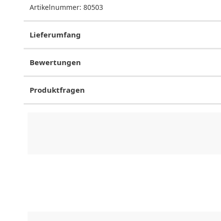
Artikelnummer:
80503
Lieferumfang
Bewertungen
Produktfragen
CHF
0.00
CHF
0.00
CHF
0.00
CHF
0.00
CHF
0.