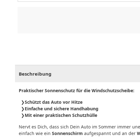
CHF
0.00
CHF
0.00
CHF
0.00
CHF
0.00
CHF
0.
Beschreibung
Praktischer Sonnenschutz für die Windschutzscheibe:
Schützt das Auto vor Hitze
Einfache und sichere Handhabung
Mit einer praktischen Schutzhülle
Nervt es Dich, dass sich Dein Auto im Sommer immer unert
einfach wie ein
Sonnenschirm
aufgespannt und an der
W