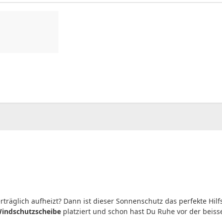
00
CHF
0.00
räglich aufheizt? Dann ist dieser Sonnenschutz das perfekte Hilf
indschutzscheibe
platziert und schon hast Du Ruhe vor der beis