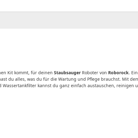
00
CHF
0.00
hen Kit kommt, für deinen
Staubsauger
Roboter von
Roborock
. Ei
ast du alles, was du für die Wartung und Pflege brauchst. Mit de
 Wassertankfilter kannst du ganz einfach austauschen, reinigen