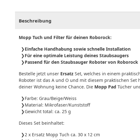
CHF
0.00
CHF
0.00
CHF
0.00
CHF
0.00
CHF
0.
Beschreibung
Mopp Tuch und Filter für deinen Roborock:
Einfache Handhabung sowie schnelle Installation
Für eine optimale Leistung deines Staubsaugers
Passend für den Staubsauger Roboter von Roborock
Bestelle jetzt unser
Ersatz
Set, welches in einem praktisc
Roboter ist das A und O und mit diesem praktischen Set h
deiner Wohnung keine Chance. Die
Mopp Pad
Tücher und
Farbe: Grau/Beige/Weiss
Material: Mikrofaser/Kunststoff
Gewicht total: ca. 25 g
Dieses Set beinhaltet:
2 x Ersatz Mopp Tuch ca. 30 x 12 cm