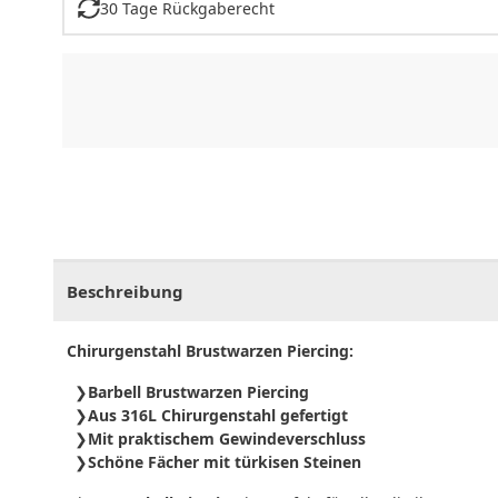
30 Tage Rückgaberecht
CHF
0.00
CHF
0.00
CHF
0.00
CHF
0.00
CHF
0.
Beschreibung
Chirurgenstahl Brustwarzen Piercing:
Barbell Brustwarzen Piercing
Aus 316L Chirurgenstahl gefertigt
Mit praktischem Gewindeverschluss
Schöne Fächer mit türkisen Steinen