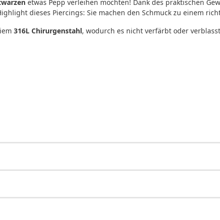
twarzen
etwas Pepp verleihen möchten! Dank des praktischen Gewi
Highlight dieses Piercings: Sie machen den Schmuck zu einem rich
eiem
316L Chirurgenstahl
, wodurch es nicht verfärbt oder verblass