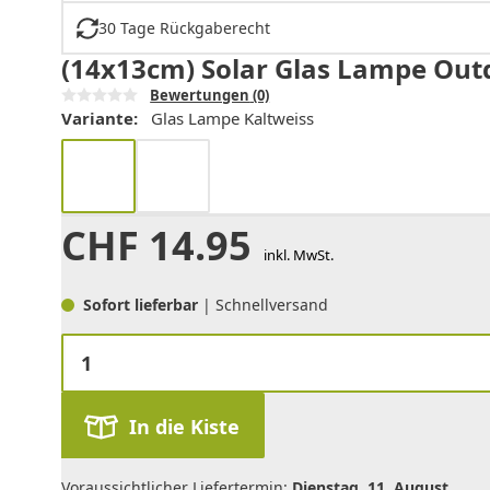
30 Tage Rückgaberecht
(14x13cm) Solar Glas Lampe Outd
Bewertungen
(0)
Variante:
Glas Lampe Kaltweiss
CHF
14.95
inkl. MwSt.
Sofort lieferbar
| Schnellversand
In die Kiste
Voraussichtlicher Liefertermin:
Dienstag, 11. August
.