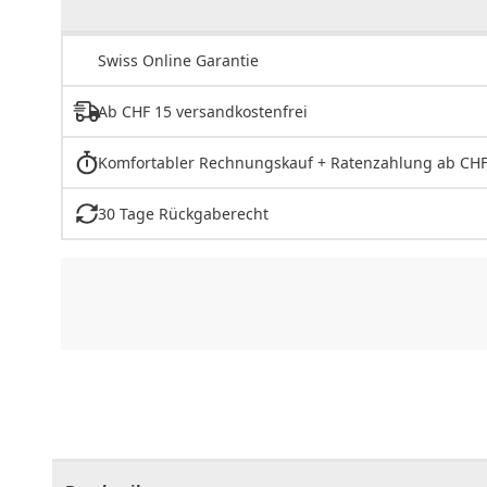
Swiss Online Garantie
Ab CHF 15 versandkostenfrei
Komfortabler Rechnungskauf + Ratenzahlung ab CHF
30 Tage Rückgaberecht
CHF
0.00
CHF
0.00
CHF
0.00
CHF
0.00
CHF
0.