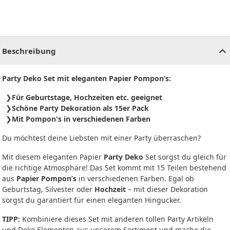
CHF
0.00
CHF
0.00
CHF
0.00
CHF
0.00
CHF
0.00
CH
Beschreibung
Party Deko Set mit eleganten Papier Pompon’s:
Für Geburtstage, Hochzeiten etc. geeignet
Schöne Party Dekoration als 15er Pack
Mit Pompon's in verschiedenen Farben
Du möchtest deine Liebsten mit einer Party überraschen?
Mit diesem eleganten Papier
Party Deko
Set sorgst du gleich für
die richtige Atmosphäre! Das Set kommt mit 15 Teilen bestehend
aus
Papier Pompon’s
in verschiedenen Farben. Egal ob
Geburtstag, Silvester oder
Hochzeit
– mit dieser Dekoration
sorgst du garantiert für einen eleganten Hingucker.
TIPP:
Kombiniere dieses Set mit anderen tollen Party Artikeln
und Deko Elementen aus unserem Sortiment und mache die