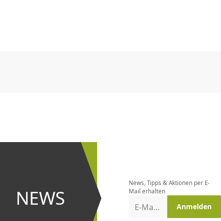
CHF
0.00
CHF
0.00
CHF
0.00
CHF
0.00
CHF
0.00
CH
CHF
0.00
CHF
0.00
CHF
0.00
CHF
0.00
CHF
0.00
CH
Newsletter
bestellen
News, Tipps & Aktionen per E-
und bei
NEWS
Mail erhalten
Aktionen
E-Mail-Adresse
Anmelden