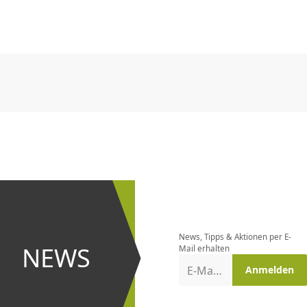
CHF
0.00
CHF
0.00
CHF
0.00
CHF
0.00
CHF
0.00
CH
CHF
0.00
CHF
0.00
CHF
0.00
CHF
0.00
CHF
0.00
CH
Newsletter
bestellen
News, Tipps & Aktionen per E-
und bei
NEWS
Mail erhalten
Aktionen
E-Mail-Adresse
Anmelden
erster