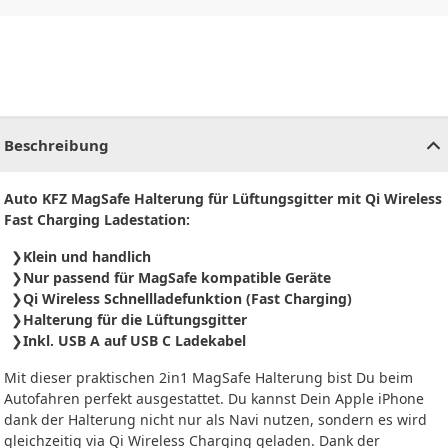
CHF
0.00
CHF
0.00
CHF
0.00
CHF
0.00
CHF
0.00
CH
Beschreibung
Auto KFZ MagSafe Halterung für Lüftungsgitter mit Qi Wireless
Fast Charging Ladestation:
Klein und handlich
Nur passend für MagSafe kompatible Geräte
Qi Wireless Schnellladefunktion (Fast Charging)
Halterung für die Lüftungsgitter
Inkl.
USB A auf
USB
C
Ladekabel
Mit dieser praktischen 2in1 MagSafe Halterung bist Du beim
Autofahren perfekt ausgestattet. Du kannst Dein Apple iPhone
dank der Halterung nicht nur als Navi nutzen, sondern es wird
gleichzeitig via Qi Wireless Charging geladen. Dank der