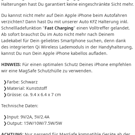
Halterungen hast Du garantiert keine eingeschränkte Sicht mehr.
Du kannst nicht mehr auf Dein Apple iPhone beim Autofahren
verzichten? Dann hast Du mit unserer Auto KFZ Halterung inkl.
Schnellladefunktion "
Fast Charging
" einen Volltreffer gelandet.
Ab sofort brauchst Du im Auto nicht mehr nach Deinem
Ladekabel für Dein geliebtes Smartphone suchen, denn dank
des integrierten Qi Wireless Lademoduls in der Handyhalterung,
kannst Du nun Dein Apple iPhone kabellos aufladen.
HINWEIS:
Für einen optimalen Schutz Deines iPhone empfehlen
wir eine MagSafe Schutzhülle zu verwenden.
Farbe: Schwarz
Material: Kunststoff
Grösse: ca. 9.4 x 6.4 x 7 cm
Technische Daten:
Input: 9V/2A, 5V/2.4A
Output: 15W/10W/7.5W/5W
ACHTUNG:
Nur passend für MagSafe kompatible Geräte ab der