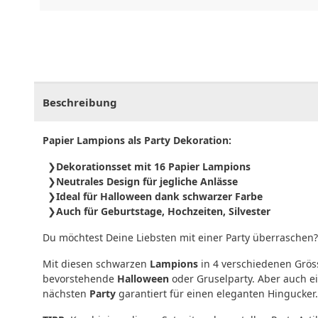
CHF
0.00
CHF
0.00
CHF
0.00
CHF
0.00
CHF
0.
Beschreibung
Papier Lampions als Party Dekoration:
Dekorationsset mit 16 Papier Lampions
Neutrales Design für jegliche Anlässe
Ideal für Halloween dank schwarzer Farbe
Auch für Geburtstage, Hochzeiten, Silvester
Du möchtest Deine Liebsten mit einer Party überraschen?
Mit diesen schwarzen
Lampions
in 4 verschiedenen Grös
bevorstehende
Halloween
oder Gruselparty. Aber auch ei
nächsten
Party
garantiert für einen eleganten Hingucker.