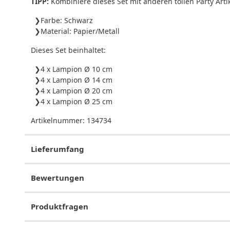
TIPP:
Kombiniere dieses Set mit anderen tollen Party Ar
Farbe: Schwarz
Material: Papier/Metall
Dieses Set beinhaltet:
4 x Lampion Ø 10 cm
4 x Lampion Ø 14 cm
4 x Lampion Ø 20 cm
4 x Lampion Ø 25 cm
Artikelnummer:
134734
Lieferumfang
Bewertungen
Produktfragen