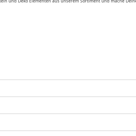
tikeln und Deko Elementen aus unserem Sortiment und mache Deine