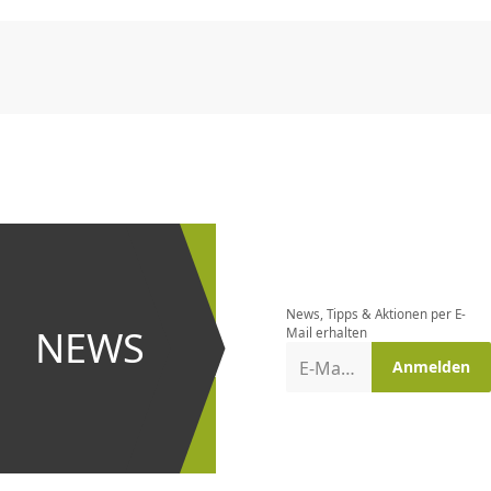
CHF
0.00
CHF
0.00
CHF
0.00
CHF
0.00
CHF
0.00
CH
Newsletter
bestellen
News, Tipps & Aktionen per E-
und bei
NEWS
Mail erhalten
Aktionen
E-Mail-Adresse
Anmelden
erster
sein!