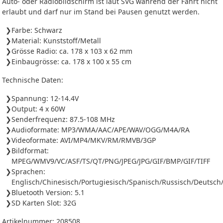
Auto- oder Radiobildschirm ist laut SVG während der Fahrt nicht
erlaubt und darf nur im Stand bei Pausen genutzt werden.
Farbe: Schwarz
Material: Kunststoff/Metall
Grösse Radio: ca. 178 x 103 x 62 mm
Einbaugrösse: ca. 178 x 100 x 55 cm
Technische Daten:
Spannung: 12-14.4V
Output: 4 x 60W
Senderfrequenz: 87.5-108 MHz
Audioformate: MP3/WMA/AAC/APE/WAV/OGG/M4A/RA
Videoformate: AVI/MP4/MKV/RM/RMVB/3GP
Bildformat:
MPEG/WMV9/VC/ASF/TS/QT/PNG/JPEG/JPG/GIF/BMP/GIF/TIFF
Sprachen:
Englisch/Chinesisch/Portugiesisch/Spanisch/Russisch/Deutsch/I
Bluetooth Version: 5.1
SD Karten Slot: 32G
Artikelnummer:
208508