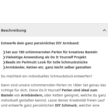
CHF
0.00
CHF
0.00
CHF
0.00
CHF
0.00
CHF
0.00
CH
Beschreibung
Entwerfe dein ganz persönliches DIY Armband:
Set aus 180 schimmernden Perlen für kreatives Basteln
Vielseitige Anwendung als Do It Yourself Projekt
Beads im Perlmutt Look für tolle Schmuckstücke
Armbänder, Ketten etc. ganz leicht selber gestalten
Du möchtest ein individuelles Schmuckstück entwerfen?
Dann sind unsere schimmernden Perlen im 180er Set genau das
richtige für dich. Diese Do It Yourself
Perlen sind ideal zum
Basteln
von
Armbändern,
oder Ketten geeignet, welche du ganz
individuell gestalten kannst. Lasse deiner Kreativität freien Lauf
und entwerfe ganz persönlichen
DIY Schmuck
, welcher eine