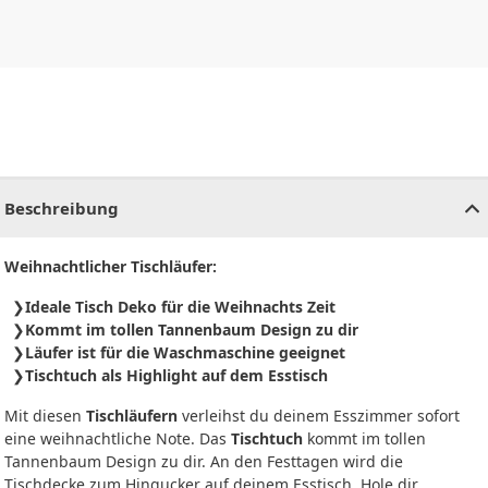
CHF
0.00
CHF
0.00
CHF
0.00
CHF
0.00
CHF
0.00
CH
Beschreibung
Weihnachtlicher Tischläufer:
Ideale Tisch Deko für die Weihnachts Zeit
Kommt im tollen Tannenbaum Design zu dir
Läufer ist für die Waschmaschine geeignet
Tischtuch als Highlight auf dem Esstisch
Mit diesen
Tischläufern
verleihst du deinem Esszimmer sofort
eine weihnachtliche Note. Das
Tischtuch
kommt im tollen
Tannenbaum Design zu dir. An den Festtagen wird die
Tischdecke zum Hingucker auf deinem Esstisch. Hole dir