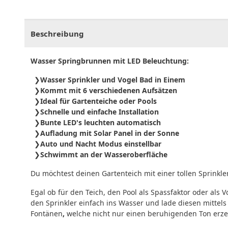
CHF
0.00
CHF
0.00
CHF
0.00
CHF
0.00
CHF
0.
Beschreibung
Wasser Springbrunnen mit LED Beleuchtung:
Wasser Sprinkler und Vogel Bad in Einem
Kommt mit 6 verschiedenen Aufsätzen
Ideal für Gartenteiche oder Pools
Schnelle und einfache Installation
Bunte LED's leuchten automatisch
Aufladung mit Solar Panel in der Sonne
Auto und Nacht Modus einstellbar
Schwimmt an der Wasseroberfläche
Du möchtest deinen Gartenteich mit einer tollen Sprink
Egal ob für den Teich, den Pool als Spassfaktor oder als 
den Sprinkler einfach ins Wasser und lade diesen mittel
Fontänen
,
welche nicht nur einen beruhigenden Ton erzeu