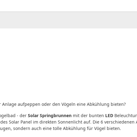
00
CHF
0.00
ler Anlage aufpeppen oder den Vögeln eine Abkühlung bieten?
Vogelbad - der
Solar Springbrunnen
mit der bunten
LED
Beleuchtun
s des Solar Panel im direkten Sonnenlicht auf. Die 6 verschiedene
gen, sondern auch eine tolle Abkühlung für Vögel bieten.