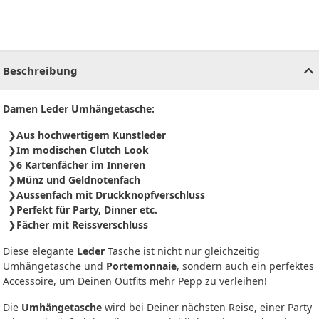
CHF
0.00
CHF
0.00
CHF
0.00
CHF
0.00
CHF
0.00
CH
Beschreibung
Damen Leder
Umhängetasche
:
Aus hochwertigem Kunstleder
Im modischen Clutch Look
6 Kartenfächer im Inneren
Münz und Geldnotenfach
Aussenfach mit Druckknopfverschluss
Perfekt für Party, Dinner etc.
Fächer mit Reissverschluss
Diese elegante
Leder
Tasche ist nicht nur gleichzeitig
Umhängetasche und
Portemonnaie
, sondern auch ein perfektes
Accessoire, um Deinen Outfits mehr Pepp zu verleihen!
Die
Umhängetasche
wird bei Deiner nächsten Reise, einer Party