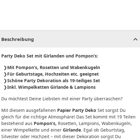
CHF
0.00
CHF
0.00
CHF
0.00
CHF
0.00
CHF
0.00
CH
Beschreibung
Party Deko Set mit Girlanden und Pompon’s:
Mit Pompon’s, Rosetten und Wabenkugeln
Für Geburtstage, Hochzeiten etc. geeignet
Schöne Party Dekoration als 19-teiliges Set
Inkl. Wimpelketten Girlande & Lampions
Du möchtest Deine Liebsten mit einer Party überraschen?
Mit diesem ausgefallenen
Papier Party Deko
Set sorgst Du
gleich für die richtige Atmosphäre! Das Set kommt mit 19 Teilen
bestehend aus
Pompon’s,
Rosetten, Lampions, Wabenkugeln,
einer Wimpelkette und einer
Girlande
. Egal ob Geburtstag,
Silvester oder Hochzeit – mit dieser Dekoration sorgst Du