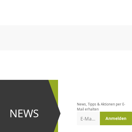
CHF
0.00
CHF
0.00
CHF
0.00
CHF
0.00
CHF
0.00
CH
CHF
0.00
CHF
0.00
CHF
0.00
CHF
0.00
CHF
0.00
CH
Newsletter
bestellen
News, Tipps & Aktionen per E-
und bei
NEWS
Mail erhalten
Aktionen
E-Mail-Adresse
Anmelden
erster