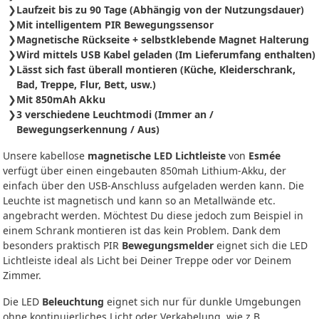
Laufzeit bis zu 90 Tage (Abhängig von der Nutzungsdauer)
Mit intelligentem PIR Bewegungssensor
Magnetische Rückseite + selbstklebende Magnet Halterung
Wird mittels USB Kabel geladen (Im Lieferumfang enthalten)
Lässt sich fast überall montieren (Küche, Kleiderschrank,
Bad, Treppe, Flur, Bett, usw.)
Mit 850mAh Akku
3 verschiedene Leuchtmodi (Immer an /
Bewegungserkennung / Aus)
Unsere kabellose
magnetische LED Lichtleiste
von
Esmée
verfügt über einen eingebauten 850mah Lithium-Akku, der
einfach über den USB-Anschluss aufgeladen werden kann. Die
Leuchte ist magnetisch und kann so an Metallwände etc.
angebracht werden. Möchtest Du diese jedoch zum Beispiel in
einem Schrank montieren ist das kein Problem. Dank dem
besonders praktisch PIR
Bewegungsmelder
eignet sich die LED
Lichtleiste ideal als Licht bei Deiner Treppe oder vor Deinem
Zimmer.
Die LED
Beleuchtung
eignet sich nur für dunkle Umgebungen
ohne kontinuierliches Licht oder Verkabelung, wie z.B.