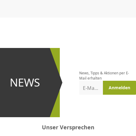
CHF
0.00
CHF
0.00
CHF
0.00
CHF
0.00
CHF
0.00
CH
Newsletter
bestellen
News, Tipps & Aktionen per E-
und bei
NEWS
Mail erhalten
Aktionen
E-Mail-Adresse
Anmelden
erster
sein!
Unser Versprechen