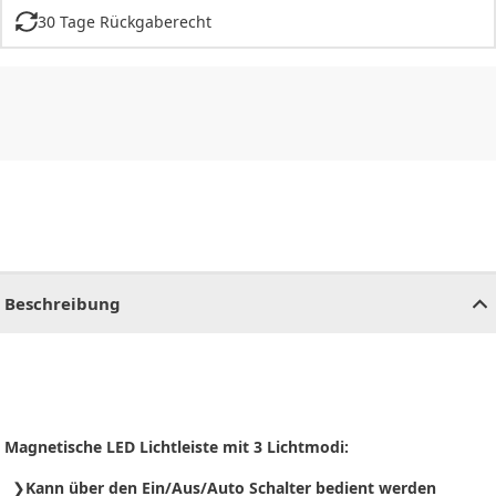
30 Tage Rückgaberecht
CHF
0.00
CHF
0.00
CHF
0.00
CHF
0.00
CHF
0.00
CH
Beschreibung
Magnetische LED Lichtleiste mit 3 Lichtmodi:
Kann über den Ein/Aus/Auto Schalter bedient werden