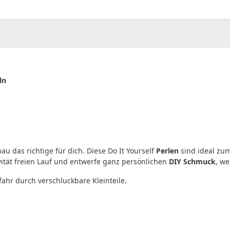
00
CHF
0.00
ln
 das richtige für dich. Diese Do It Yourself
Perlen
sind ideal zu
ivität freien Lauf und entwerfe ganz persönlichen
DIY Schmuck
, we
fahr durch verschluckbare Kleinteile.