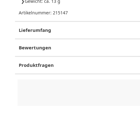
Gewicht: ca. 13 g
Artikelnummer:
215147
Lieferumfang
Bewertungen
Produktfragen
CHF
0.00
CHF
0.00
CHF
0.00
CHF
0.00
CHF
0.