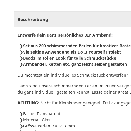
CHF
0.00
CHF
0.00
CHF
0.00
CHF
0.00
CHF
0.
Beschreibung
Entwerfe dein ganz persönliches DIY Armband:
Set aus 200 schimmernden Perlen für kreatives Baste
Vielseitige Anwendung als Do It Yourself Projekt
Beads im tollen Look für tolle Schmuckstücke
Armbänder, Ketten etc. ganz leicht selber gestalten
Du möchtest ein individuelles Schmuckstück entwerfen?
Dann sind unsere schimmernden Perlen im 200er Set genau
du ganz individuell gestalten kannst. Lasse deiner Kreat
ACHTUNG
: Nicht für Kleinkinder geeignet. Erstickungsge
Farbe: Transparent
Material: Glas
Grösse Perlen: ca. Ø 3 mm