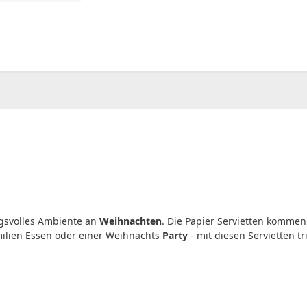
00
CHF
0.00
gsvolles Ambiente an
Weihnachten
. Die Papier Servietten komme
milien Essen oder einer Weihnachts
Party
- mit diesen Servietten tr