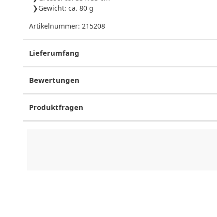
Gewicht: ca. 80 g
Artikelnummer:
215208
Lieferumfang
Bewertungen
Produktfragen
CHF
0.00
CHF
0.00
CHF
0.00
CHF
0.00
CHF
0.