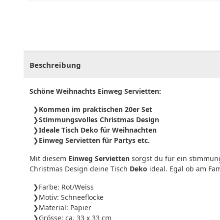
CHF
0.00
CHF
0.00
CHF
0.00
CHF
0.00
CHF
0.
Beschreibung
Schöne Weihnachts Einweg Servietten:
Kommen im praktischen 20er Set
Stimmungsvolles Christmas Design
Ideale Tisch Deko für Weihnachten
Einweg Servietten für Partys etc.
Mit diesem
Einweg Servietten
sorgst du für ein stimmun
Christmas Design deine Tisch
Deko
ideal. Egal ob am Fa
Farbe: Rot/Weiss
Motiv: Schneeflocke
Material: Papier
Grösse: ca. 33 x 33 cm