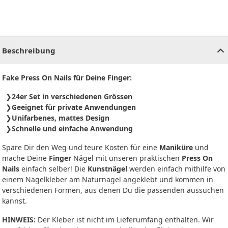
CHF
0.00
CHF
0.00
CHF
0.00
CHF
0.00
CHF
0.00
CH
Beschreibung
Fake Press On Nails für Deine Finger:
24er Set in verschiedenen Grössen
Geeignet für private Anwendungen
Unifarbenes, mattes Design
Schnelle und einfache Anwendung
Spare Dir den Weg und teure Kosten für eine
Maniküre
und
mache Deine
Finger
Nägel mit unseren praktischen
Press On
Nails
einfach selber! Die
Kunstnägel
werden einfach mithilfe von
einem Nagelkleber am Naturnagel angeklebt und kommen in
verschiedenen Formen, aus denen Du die passenden aussuchen
kannst.
HINWEIS:
Der Kleber ist nicht im Lieferumfang enthalten. Wir