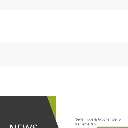
CHF
0.00
CHF
0.00
CHF
0.00
CHF
0.00
CHF
0.00
CH
CHF
0.00
CHF
0.00
CHF
0.00
CHF
0.00
CHF
0.00
CH
Newsletter
bestellen
News, Tipps & Aktionen per E-
und bei
Mail erhalten