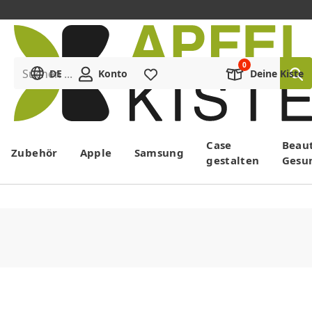
Suchen ...
DE
Konto
Merkliste
Deine Kiste
Menü
Case
Beau
Zubehör
Apple
Samsung
gestalten
Gesu