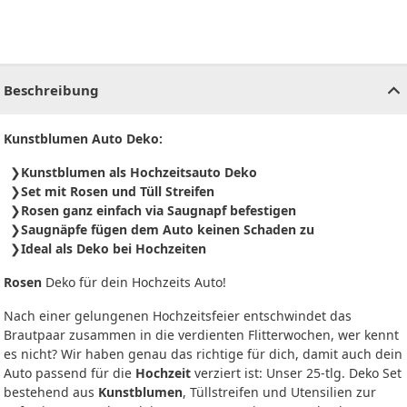
CHF
0.00
CHF
0.00
CHF
0.00
CHF
0.00
CHF
0.00
CH
Beschreibung
Kunstblumen Auto Deko:
Kunstblumen als Hochzeitsauto Deko
Set mit Rosen und Tüll Streifen
Rosen ganz einfach via Saugnapf befestigen
Saugnäpfe fügen dem Auto keinen Schaden zu
Ideal als Deko bei Hochzeiten
Rosen
Deko für dein Hochzeits Auto!
Nach einer gelungenen Hochzeitsfeier entschwindet das
Brautpaar zusammen in die verdienten Flitterwochen, wer kennt
es nicht? Wir haben genau das richtige für dich, damit auch dein
Auto passend für die
Hochzeit
verziert ist: Unser 25-tlg. Deko Set
bestehend aus
Kunstblumen
, Tüllstreifen und Utensilien zur