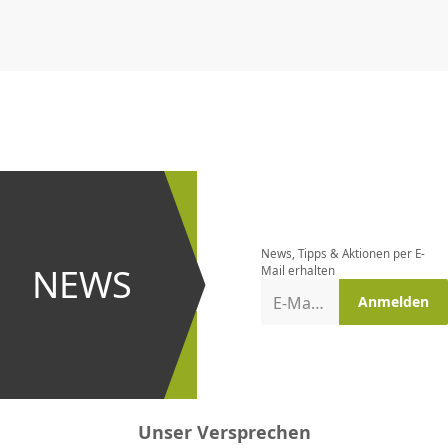
CHF
0.00
CHF
0.00
CHF
0.00
CHF
0.00
CHF
0.00
CH
Newsletter
bestellen
News, Tipps & Aktionen per E-
und bei
NEWS
Mail erhalten
Aktionen
E-Mail-Adresse
Anmelden
erster
sein!
Unser Versprechen