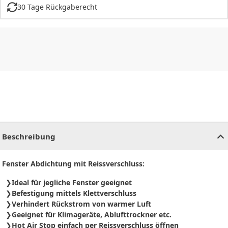
30 Tage Rückgaberecht
CHF
0.00
CHF
0.00
CHF
0.00
CHF
0.00
CHF
0.00
CH
Beschreibung
Fenster Abdichtung mit Reissverschluss:
Ideal für jegliche Fenster geeignet
Befestigung mittels Klettverschluss
Verhindert Rückstrom von warmer Luft
Geeignet für Klimageräte, Ablufttrockner etc.
Hot Air Stop einfach per Reissverschluss öffnen