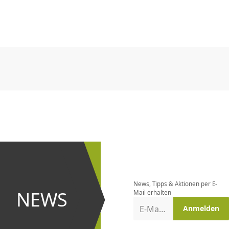
CHF
0.00
CHF
0.00
CHF
0.00
CHF
0.00
CHF
0.00
CH
CHF
0.00
CHF
0.00
CHF
0.00
CHF
0.00
CHF
0.00
CH
Newsletter
bestellen
News, Tipps & Aktionen per E-
und bei
NEWS
Mail erhalten
Aktionen
E-Mail-Adresse
Anmelden
erster