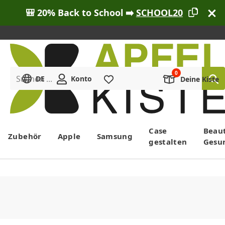
🎒 20% Back to School ➡️
SCHOOL20
Suchen ...
DE
Konto
Merkliste
Deine Kiste
Menü
Case
Beau
Zubehör
Apple
Samsung
gestalten
Gesu