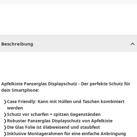
CHF
0.00
CHF
0.00
CHF
0.00
CHF
0.00
CHF
0.00
CH
Beschreibung
Apfelkiste Panzerglas Displayschutz - Der perfekte Schutz für
dein Smartphone:
Case Friendly: Kann mit Hüllen und Taschen kombiniert
werden
Schutz vor scharfen + spitzen Gegenständen
Robuster Panzerglas Displayschutz von Apfelkiste
Die Glas Folie ist ölabweisend und staubfest
Inklusive Montagerahmen für eine einfache Anbringung