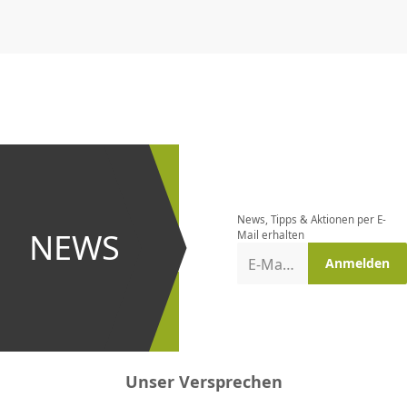
CHF
0.00
CHF
0.00
CHF
0.00
CHF
0.00
CHF
0.00
CH
Newsletter
bestellen
News, Tipps & Aktionen per E-
und bei
NEWS
Mail erhalten
Aktionen
E-Mail-Adresse
Anmelden
erster
sein!
Unser Versprechen