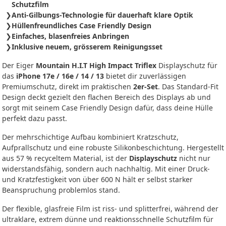
Schutzfilm
Anti-Gilbungs-Technologie für dauerhaft klare Optik
Hüllenfreundliches Case Friendly Design
Einfaches, blasenfreies Anbringen
Inklusive neuem, grösserem Reinigungsset
Der Eiger
Mountain H.I.T High Impact Triflex
Displayschutz für
das
iPhone 17e / 16e / 14 / 13
bietet dir zuverlässigen
Premiumschutz, direkt im praktischen
2er-Set
. Das Standard-Fit
Design deckt gezielt den flachen Bereich des Displays ab und
sorgt mit seinem Case Friendly Design dafür, dass deine Hülle
perfekt dazu passt.
Der mehrschichtige Aufbau kombiniert Kratzschutz,
Aufprallschutz und eine robuste Silikonbeschichtung. Hergestellt
aus 57 % recyceltem Material, ist der
Displayschutz
nicht nur
widerstandsfähig, sondern auch nachhaltig. Mit einer Druck-
und Kratzfestigkeit von über 600 N hält er selbst starker
Beanspruchung problemlos stand.
Der flexible, glasfreie Film ist riss- und splitterfrei, während der
ultraklare, extrem dünne und reaktionsschnelle Schutzfilm für