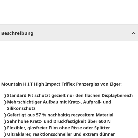
CHF
0.00
CHF
0.00
CHF
0.00
CHF
0.00
CHF
0.00
CH
Beschreibung
Mountain H.I.T High Impact Triflex Panzerglas von Eiger:
Standard Fit schützt gezielt nur den flachen Displaybereich
Mehrschichtiger Aufbau mit Kratz-, Aufprall- und
Silikonschutz
Gefertigt aus 57 % nachhaltig recyceltem Material
Sehr hohe Kratz- und Druckfestigkeit über 600 N
Flexibler, glasfreier Film ohne Risse oder Splitter
Ultraklarer, reaktionsschneller und extrem dünner