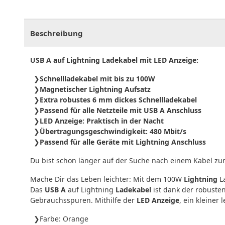
CHF
0.00
CHF
0.00
CHF
0.00
CHF
0.00
CHF
0.
Beschreibung
USB A auf Lightning Ladekabel mit LED Anzeige:
Schnellladekabel mit bis zu 100W
Magnetischer Lightning Aufsatz
Extra robustes 6 mm dickes Schnellladekabel
Passend für alle Netzteile mit USB A Anschluss
LED Anzeige: Praktisch in der Nacht
Übertragungsgeschwindigkeit: 480 Mbit/s
Passend für alle Geräte mit Lightning Anschluss
Du bist schon länger auf der Suche nach einem Kabel zu
Mache Dir das Leben leichter: Mit dem 100W
Lightning
La
Das
USB A
auf Lightning
Ladekabel
ist dank der robuste
Gebrauchsspuren. Mithilfe der
LED Anzeige
, ein kleiner
Farbe: Orange