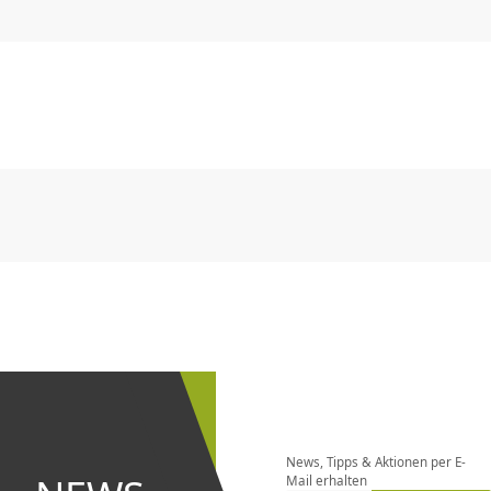
CHF
0.00
CHF
0.00
CHF
0.00
CHF
0.00
CHF
0.00
CH
CHF
0.00
CHF
0.00
CHF
0.00
CHF
0.00
CHF
0.00
CH
Newsletter
bestellen
News, Tipps & Aktionen per E-
und bei
Mail erhalten