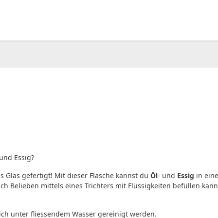
00
CHF
0.00
und Essig?
s Glas gefertigt! Mit dieser Flasche kannst du
Öl
- und
Essig
in ein
h Belieben mittels eines Trichters mit Flüssigkeiten befüllen kan
ich unter fliessendem Wasser gereinigt werden.