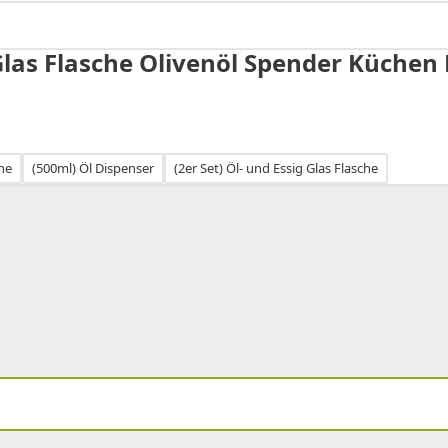
Glas Flasche Olivenöl Spender Küchen D
he
(500ml) Öl Dispenser
(2er Set) Öl- und Essig Glas Flasche