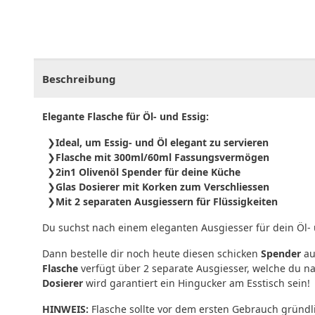
CHF
0.00
CHF
0.00
CHF
0.00
CHF
0.00
CHF
0.
Beschreibung
Elegante Flasche für Öl- und Essig:
Ideal, um Essig- und Öl elegant zu servieren
Flasche mit 300ml/60ml Fassungsvermögen
2in1 Olivenöl Spender für deine Küche
Glas Dosierer mit Korken zum Verschliessen
Mit 2 separaten Ausgiessern für Flüssigkeiten
Du suchst nach einem eleganten Ausgiesser für dein Öl- 
Dann bestelle dir noch heute diesen schicken
Spender
au
Flasche
verfügt über 2 separate Ausgiesser, welche du nac
Dosierer
wird garantiert ein Hingucker am Esstisch sein!
HINWEIS:
Flasche sollte vor dem ersten Gebrauch gründl